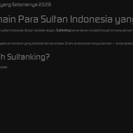
ia yang Sebenarnya 2026
main Para Sultan Indonesia y
ra sultan Indonesia. Bukan sekadar slogan,
Sultanking
benar-benar menjadi tempat di mana pemain
aman bertaruh yang berbeda dari situs biasa. Di sini, Anda bukan hanya bermain — Anda sedan
h Sultanking?
rbaik:
g