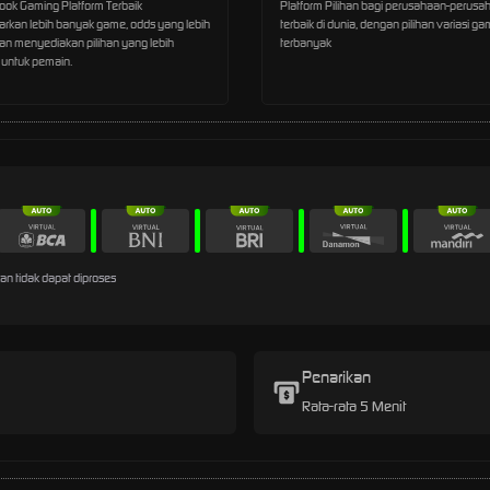
ook Gaming Platform Terbaik
Platform Pilihan bagi perusahaan-perusa
kan lebih banyak game, odds yang lebih
terbaik di dunia, dengan pilihan variasi g
 dan menyediakan pilihan yang lebih
terbanyak
untuk pemain.
an tidak dapat diproses
Penarikan
Rata-rata 5 Menit