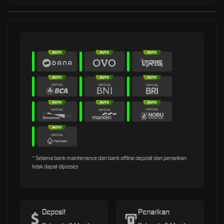
* Selama bank maintenance dan bank offline deposit dan penarikan
tidak dapat diproses
Deposit
Penarikan