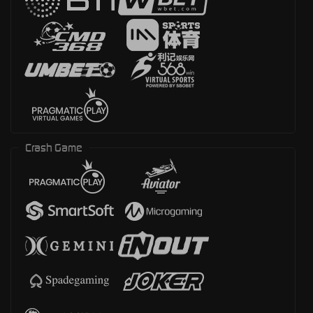
Crash Game