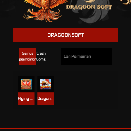
DRAGOONSOFT
Semua
Crash
permainan
Game
Flying Phoenix
Dragon or Crash