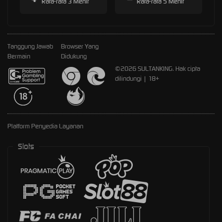
Rata-rata 3 Menit
Rata-rata 5 Menit
Tanggung Jawab
Browser Yang
Bermain
Didukung
©2026 SULTANKING. Hak cipta
dilindungi | 18+
Platform Penyedia Layanan
Slots