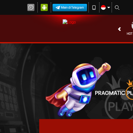
Main di Telegram
HOT