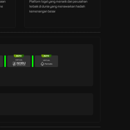
haan
Platform togel yang menarik dari perusahan
ame
terbaik di dunia yang menawarkan hadiah
kemenangan besar