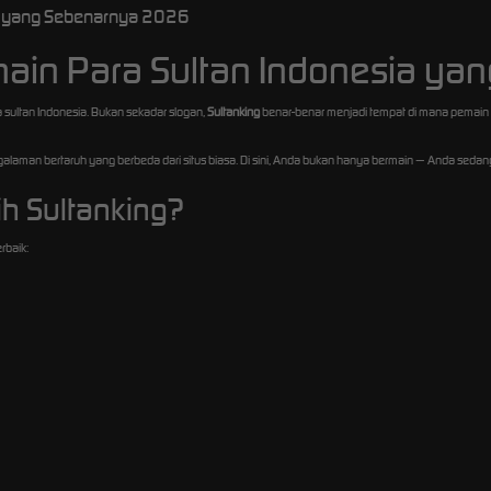
ia yang Sebenarnya 2026
main Para Sultan Indonesia y
ra sultan Indonesia. Bukan sekadar slogan,
Sultanking
benar-benar menjadi tempat di mana pemain
aman bertaruh yang berbeda dari situs biasa. Di sini, Anda bukan hanya bermain — Anda sedan
h Sultanking?
rbaik:
g