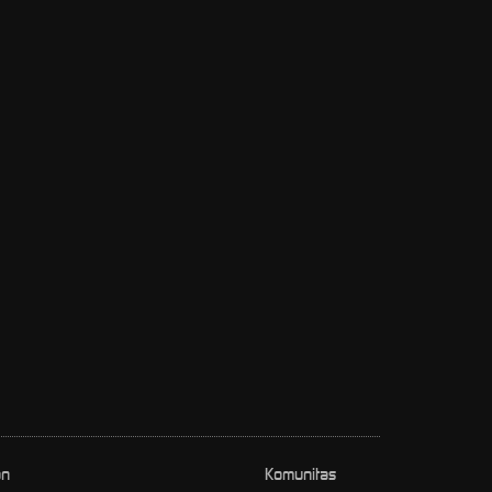
an
Komunitas