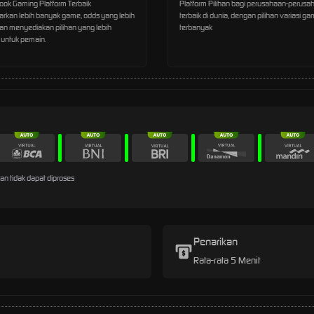
ook Gaming Platform Terbaik
Platform Pilihan bagi perusahaan-perusa
kan lebih banyak game, odds yang lebih
terbaik di dunia, dengan pilihan variasi g
 dan menyediakan pilihan yang lebih
terbanyak
untuk pemain.
an tidak dapat diproses
Penarikan
Rata-rata 5 Menit