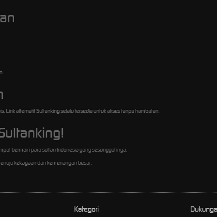
tan
n.
n
Link alternatif Sultanking selalu tersedia untuk akses tanpa hambatan.
 Sultanking!
mpat bermain para sultan Indonesia yang sesungguhnya.
 menuju kekayaan dan kemenangan besar.
Kategori
Dukung