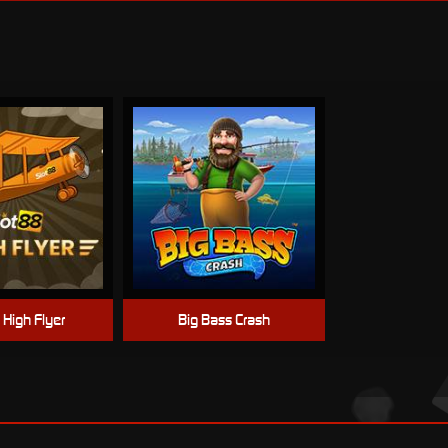
 High Flyer
Big Bass Crash