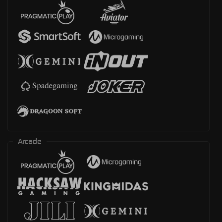
Arcade