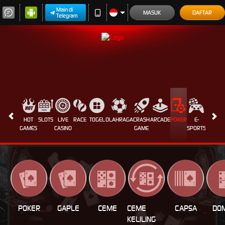
Main di
MASUK
DAFTAR
Telegram
HOT
SLOTS
LIVE
RACE
TOGEL
OLAHRAGA
CRASH
ARCADE
POKER
E-
SABUN
GAMES
CASINO
GAME
SPORTS
AYAM
POKER
GAPLE
CEME
CEME
CAPSA
DOM
KELILING