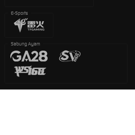
E-Sports
Sabung Ayam