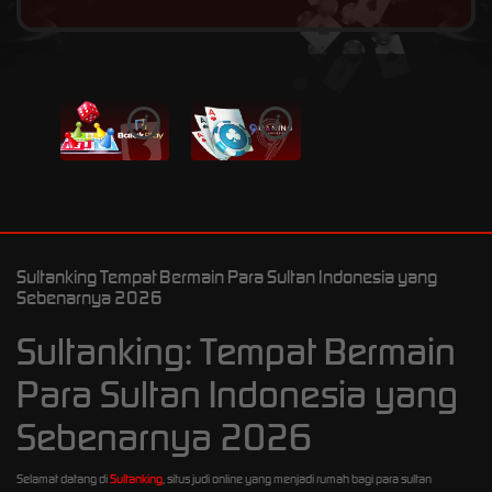
i
i
Sultanking Tempat Bermain Para Sultan Indonesia yang
Sebenarnya 2026
Sultanking: Tempat Bermain
Para Sultan Indonesia yang
Sebenarnya 2026
Selamat datang di
Sultanking
, situs judi online yang menjadi rumah bagi para sultan