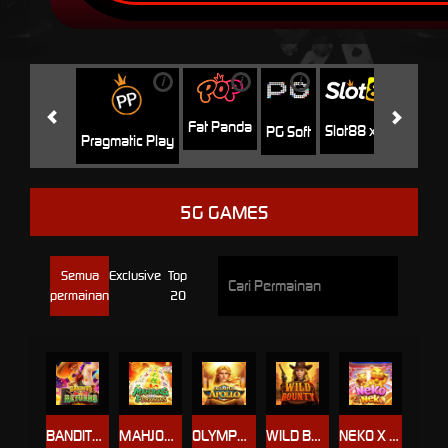
i
i
i
i
i
Facha
Fat Panda
Slot88 x PP
PG Soft
Pragmatic Play
5G GAMES
Semua
Exclusive
Top
permainan
20
BANDITO RETURNS
MAHJONG 5 DRAGONS
OLYMPUS APOLLO
WILD BOUNTY
NEKO X NEKO