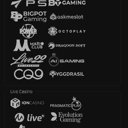
Live Casino