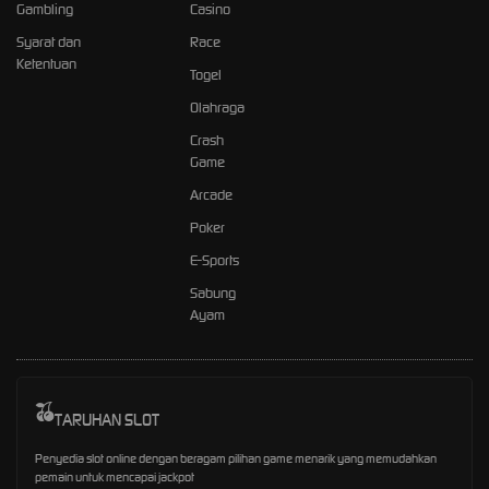
Gambling
Casino
Syarat dan
Race
Ketentuan
Togel
Olahraga
Crash
Game
Arcade
Poker
E-Sports
Sabung
Ayam
TARUHAN SLOT
Penyedia slot online dengan beragam pilihan game menarik yang memudahkan
pemain untuk mencapai jackpot