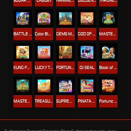
SUGAR HIGH5
LABUBY
HAMMER OF VULCAN
GOLDEN LEGEND
THRONE OF POSEIDON
BATTLE OF ALLIANCE
Color Bingo
GEMS MINER
GOD OF FORTUNE 2
MASTER OF GOLD MINER 2
KUNG FU LEOPARD
LUCKY TIGER
FORTUNE GEMS 2000
DJ SEAL
Book of Egypt
MASTER OF GOLD MINER
TREASURES OF EGYPT
SUPREME ACE
PINATA 1000
Fortune Lion