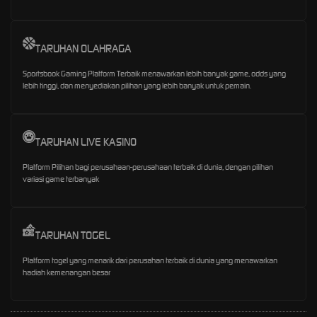
TARUHAN OLAHRAGA
Sportsbook Gaming Platform Terbaik menawarkan lebih banyak game, odds yang
lebih tinggi, dan menyediakan pilihan yang lebih banyak untuk pemain.
TARUHAN LIVE KASINO
Platform Pilihan bagi perusahaan-perusahaan terbaik di dunia, dengan pilihan
variasi game terbanyak
TARUHAN TOGEL
Platform togel yang menarik dari perusahan terbaik di dunia yang menawarkan
hadiah kemenangan besar