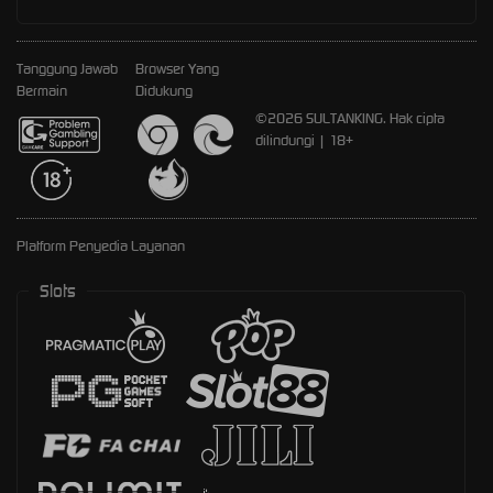
Tanggung Jawab
Browser Yang
Bermain
Didukung
©2026 SULTANKING. Hak cipta
dilindungi | 18+
Platform Penyedia Layanan
Slots