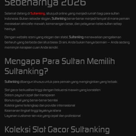
Sebenarnya 2026
Selamat datang di
Sultanking
, situs judi online yang menjadi rumah bagi para sultan
Indonesia. Bukan sekadar slogan,
Sultanking
benar-benar menjadi tempat di mana pemain
merasakan atmosfer mewah, kemenangan besar, dan pelayanan kelas sultan setiap
harinya.
Dengan website resmi yang elegan dan stabil,
Sultanking
menawarkan pengalaman
bertaruh yang berbeda dari situs biasa. Di sini, Anda bukan hanya bermain — Anda sedang
memimpin kerajaan cuan Anda sendiri.
Mengapa Para Sultan Memilih
Sultanking?
Sultanking
dibangun khusus untuk para pemain yang menginginkan yang terbaik:
Slot gacor berkualitas tinggi dengan frekuensi maxwin yang konsisten
Sistem payout cepat dan transparan
Bonus royal yang benar-benar bernilai
Koleksi game terlengkap dari provider internasional
Keamanan tingkat tinggi layaknya istana
Layanan customer service yang cepat dan profesional
Koleksi Slot Gacor Sultanking