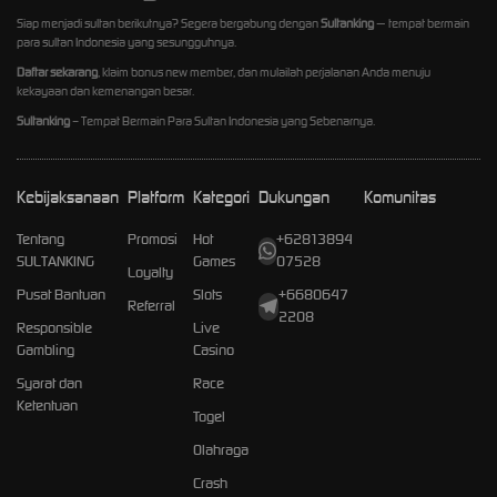
Siap menjadi sultan berikutnya? Segera bergabung dengan
Sultanking
— tempat bermain
para sultan Indonesia yang sesungguhnya.
Daftar sekarang
, klaim bonus new member, dan mulailah perjalanan Anda menuju
kekayaan dan kemenangan besar.
Sultanking
– Tempat Bermain Para Sultan Indonesia yang Sebenarnya.
Kebijaksanaan
Platform
Kategori
Dukungan
Komunitas
Tentang
Promosi
Hot
+62813894
SULTANKING
Games
07528
Loyalty
Pusat Bantuan
Slots
+6680647
Referral
2208
Responsible
Live
Gambling
Casino
Syarat dan
Race
Ketentuan
Togel
Olahraga
Crash