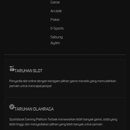
Game
Arcade
Poker
E-Sports
Sabung
Ayam
TARUHAN SLOT
Penyedia slot online dengan beragam pilihan game menarik yang memudahkan
pemain untuk mencapai jackpot
TARUHAN OLAHRAGA
Sportsbook Gaming Platform Terbaik menawarkan lebih banyak game, odds yang
lebih tinggi, dan menyediakan pilihan yang lebih banyak untuk pemain.