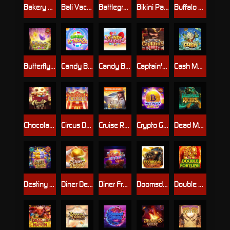
Bakery Bonanza
Bali Vacation
Battleground Royale
Bikini Paradise
Buffalo Win
Butterfly Blossom
Candy Bonanza
Candy Burst
Captain's Bounty
Cash Mania
Chocolate Deluxe
Circus Delight
Cruise Royale
Crypto Gold
Dead Man's Riches
Destiny of Sun and Moon
Diner Delights
Diner Frenzy Spins
Doomsday Rampage
Double Fortune