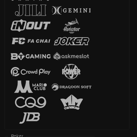
Poker