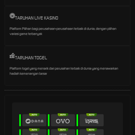
TARUHAN LIVE KASINO
Platform Pilihan bagi perusahaan-perusahaan terbaik di dunia, dengan pilihan
variasi game terbanyak
TARUHAN TOGEL
Platform togel yang menarik dari perusahan terbaik di dunia yang menawarkan
hadiah kemenangan besar