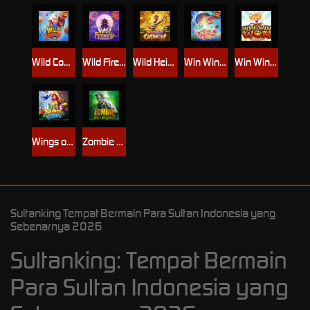
Wild Coaster
Wild Fireworks
Wild Heist Cashout
Win Win Fish Prawn Crab
Win Win Won
Wings of Iguazu
Zombie Outbreak
Sultanking Tempat Bermain Para Sultan Indonesia yang
Sebenarnya 2026
Sultanking: Tempat Bermain
Para Sultan Indonesia yang