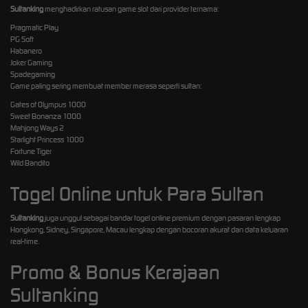
Sultanking
menghadirkan ratusan game slot dari provider ternama:
Pragmatic Play
PG Soft
Habanero
Joker Gaming
Spadegaming
Game paling sering membuat member merasa seperti sultan:
Gates of Olympus 1000
Sweet Bonanza 1000
Mahjong Ways 2
Starlight Princess 1000
Fortune Tiger
Wild Bandito
Togel Online untuk Para Sultan
Sultanking
juga unggul sebagai bandar togel online premium dengan pasaran lengkap
Hongkong, Sidney, Singapore, Macau lengkap dengan bocoran akurat dan data keluaran
real-time.
Promo & Bonus Kerajaan
Sultanking