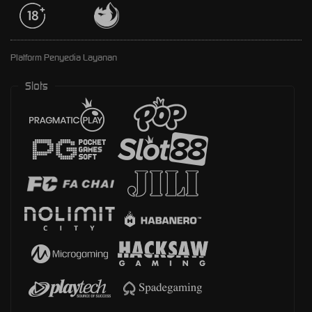
Platform Penyedia Layanan
Slots