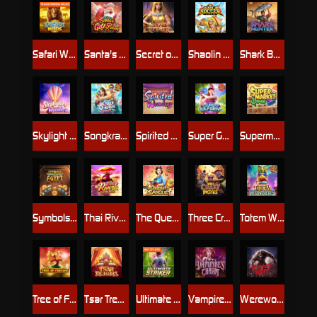
Safari Wilds
Santa's Gift Rush
Secret of Cleopatra
Shaolin Soccer
Shark Bounty
Skylight Wonders
Songkran Splash
Spirited Wonders
Super Golf Drive
Supermarket Spree
Symbols of Egypt
Thai River Wonders
The Queen's Banquet
Three Crazy Piggies
Totem Wonders
Tree of Fortune
Tsar Treasures
Ultimate Striker
Vampire's Charm
Werewolf's Hunt