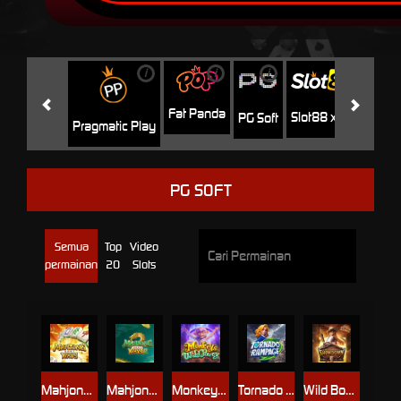
i
i
i
i
i
Facha
Fat Panda
Slot88 x PP
PG Soft
Pragmatic Play
PG SOFT
Semua
Top
Video
permainan
20
Slots
Mahjong Ways
Mahjong Ways 2
Monkeys Wild Party
Tornado Rampage
Wild Bounty Showdown