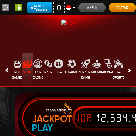
Main di
MASUK
DAFTAR
Telegram
HOT
SLOTS
LIVE
RACE
TOGEL
OLAHRAGA
CRASH
ARCADE
POKER
E-
SABUN
GAMES
CASINO
GAME
SPORTS
AYAM
IDR
12,694,
JACKPOT
PLAY