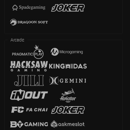
Arcade