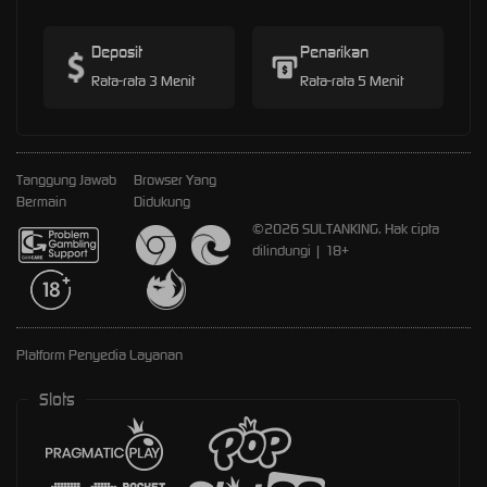
Deposit
Penarikan
Rata-rata 3 Menit
Rata-rata 5 Menit
Tanggung Jawab
Browser Yang
Bermain
Didukung
©2026 SULTANKING. Hak cipta
dilindungi | 18+
Platform Penyedia Layanan
Slots