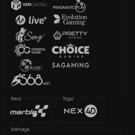
Race
Togel
Olahraga